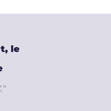
, le
e
e la
t.