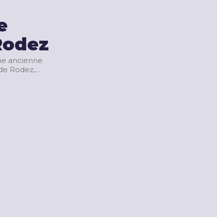
e
Rodez
ne ancienne
de Rodez,…