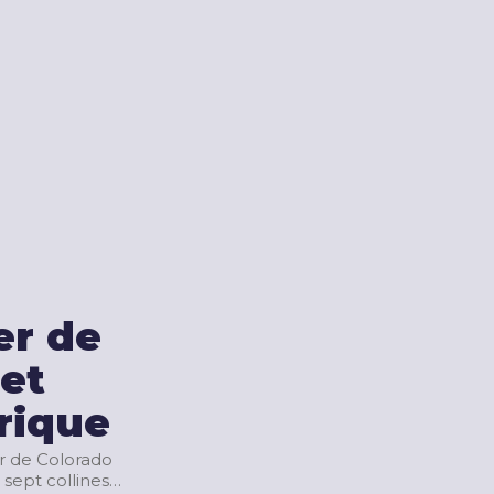
er de
et
rique
r de Colorado
 sept collines…