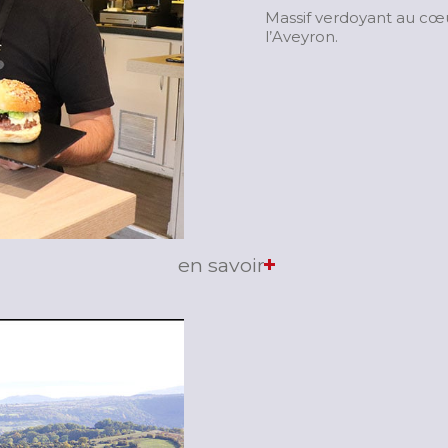
Massif verdoyant au cœ
l’Aveyron.
en savoir