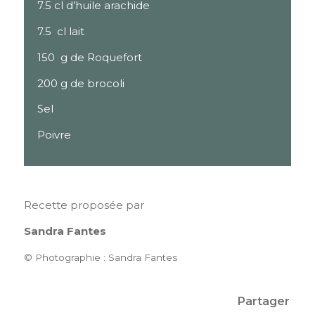
7.5 cl d’huile arachide
7.5 cl lait
150 g de Roquefort
200 g de brocoli
Sel
Poivre
Recette proposée par
Sandra Fantes
© Photographie : Sandra Fantes
Partager